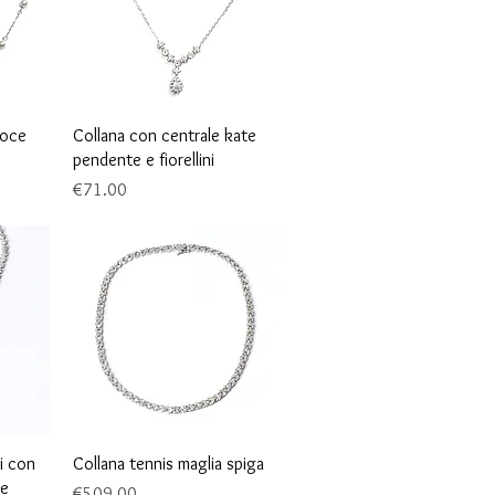
Quick View
roce
Collana con centrale kate
pendente e fiorellini
Price
€71.00
Quick View
ni con
Collana tennis maglia spiga
re
Price
€509.00