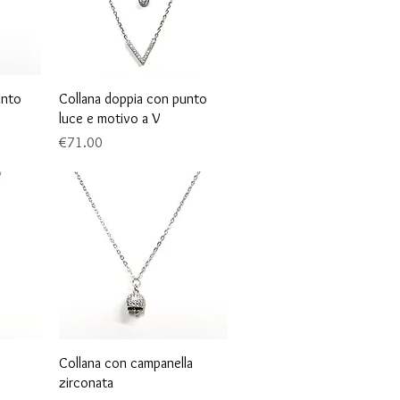
Quick View
unto
Collana doppia con punto
luce e motivo a V
Price
€71.00
Quick View
Collana con campanella
zirconata