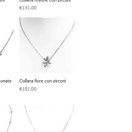
Price
€131.00
Quick View
rconate
Collana fiore con zirconi
Price
€101.00