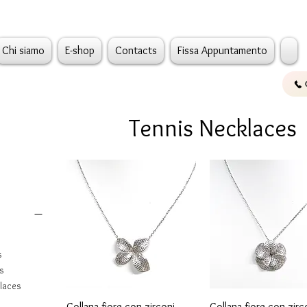
Chi siamo
E-shop
Contacts
Fissa Appuntamento
Tennis Necklaces
s
s
klaces
Quick View
Quick View
Collana fiore con zirconi
Collana fiore con zirc