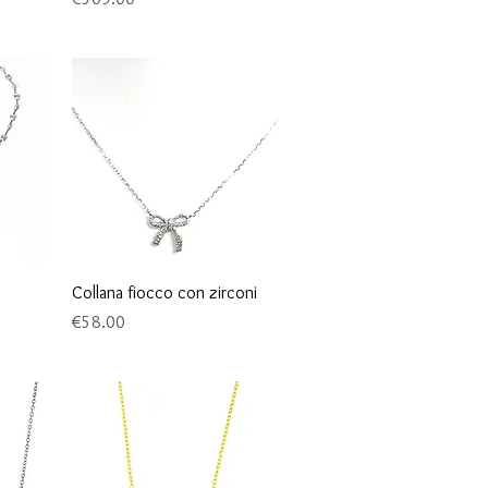
Quick View
Collana fiocco con zirconi
Price
€58.00