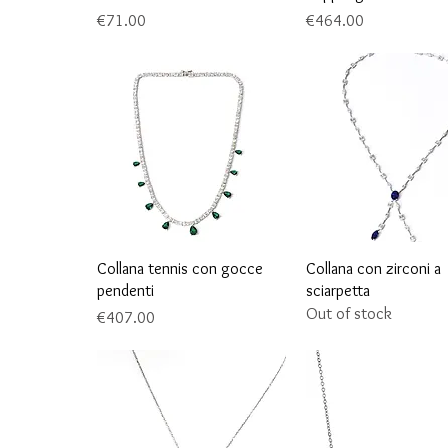
Price
Price
€71.00
€464.00
Quick View
Quick View
Collana tennis con gocce
Collana con zirconi a
pendenti
sciarpetta
Out of stock
Price
€407.00