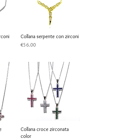
Quick View
rconi
Collana serpente con zirconi
Price
€56.00
Quick View
e
Collana croce zirconata
color