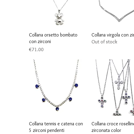
Quick View
Quick View
Collana orsetto bombato
Collana virgola con zi
con zirconi
Out of stock
Price
€71.00
Quick View
Quick View
Collana tennis e catena con
Collana croce rosellin
5 zirconi pendenti
zirconata color