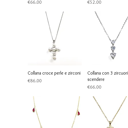
Price
Price
€66.00
€52.00
Quick View
Quick View
Collana croce perle e zirconi
Collana con 3 zircuori
scendere
Price
€86.00
Price
€66.00