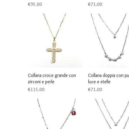
Price
Price
€95.00
€71.00
Quick View
Quick View
Collana croce grande con
Collana doppia con p
zirconi e perle
luce e stelle
Price
Price
€115.00
€71.00