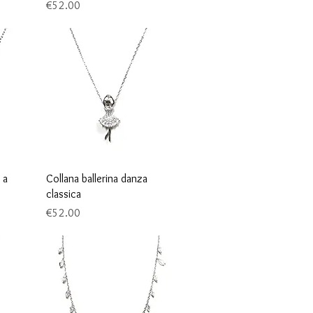
Price
€52.00
Quick View
 a
Collana ballerina danza
classica
Price
€52.00