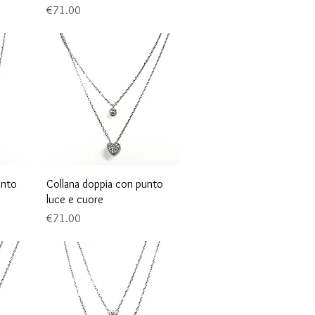
Price
€71.00
Quick View
unto
Collana doppia con punto
luce e cuore
Price
€71.00