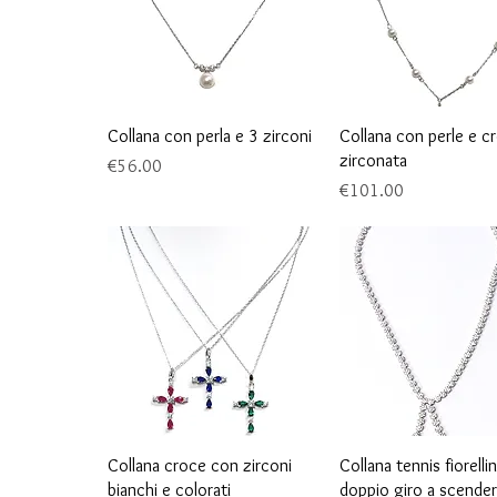
Quick View
Quick View
Collana con perla e 3 zirconi
Collana con perle e c
zirconata
Price
€56.00
Price
€101.00
Quick View
Quick View
Collana croce con zirconi
Collana tennis fiorelli
bianchi e colorati
doppio giro a scende