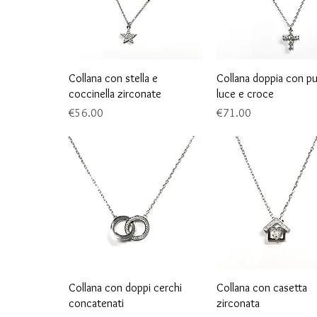
Quick View
Quick View
Collana con stella e
Collana doppia con p
coccinella zirconate
luce e croce
Price
Price
€56.00
€71.00
Quick View
Quick View
Collana con doppi cerchi
Collana con casetta
concatenati
zirconata