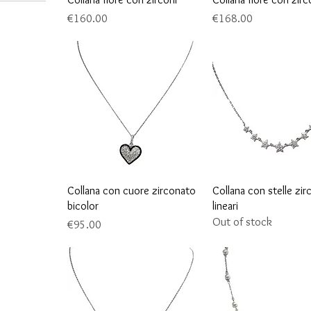
Price
Price
€160.00
€168.00
Quick View
Quick View
Collana con cuore zirconato
Collana con stelle zi
bicolor
lineari
Out of stock
Price
€95.00