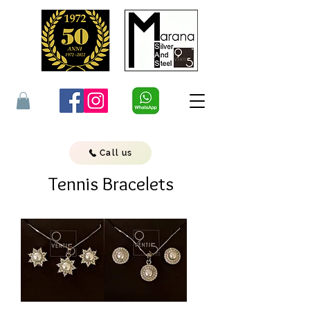
Call us
Tennis Bracelets