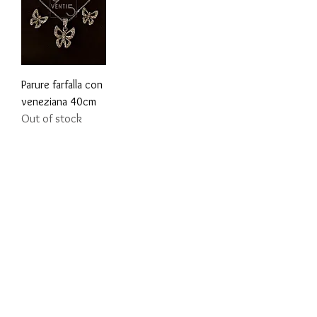
Parure farfalla con
veneziana 40cm
Out of stock
MARANA SAS - 9VENTI5
Via G. Gentile, 39
36040 BRENDOLA (VI)
ITALY