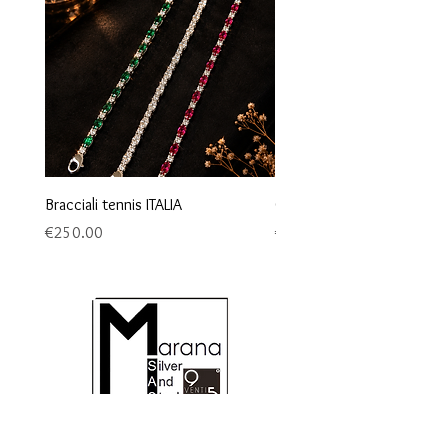
Bracciali tennis ITALIA
Orecchini maglia marina
Price
Price
€250.00
€95.00
MARANA SAS - 9VENTI5