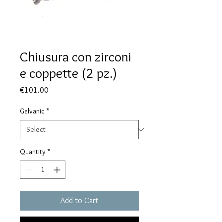
Chiusura con zirconi
e coppette (2 pz.)
Price
€101.00
Galvanic
*
Quantity
*
Add to Cart