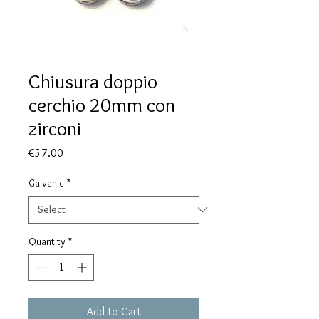
Chiusura doppio
cerchio 20mm con
zirconi
Price
€57.00
Galvanic
*
Quantity
*
Add to Cart