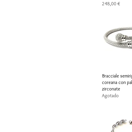
Precio
248,00 €
Vista r
Bracciale semiri
coreana con pal
zirconate
Agotado