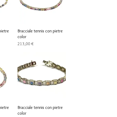
Vista rápida
pietre
Bracciale tennis con pietre
color
Precio
213,00 €
Vista rápida
pietre
Bracciale tennis con pietre
color