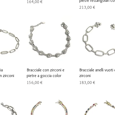
pietre rettangolari co
Precio
164,00 €
Precio
213,00 €
ápida
Vista rápida
Vista rápida
ia
Bracciale con zirconi e
Bracciale anelli vuoti
n zirconi
pietre a goccia color
zirconi
Precio
Precio
156,00 €
183,00 €