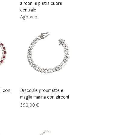
zirconi e pietra cuore
centrale
Agotado
Vista rápida
li con
Bracciale groumette e
maglia marina con zirconi
Precio
390,00 €