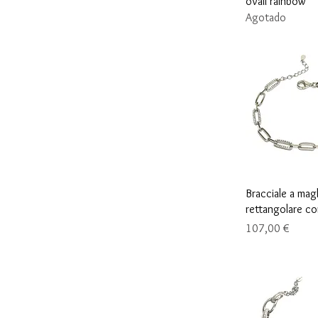
ovali rainbow
Agotado
Vista r
Bracciale a magl
rettangolare co
Precio
107,00 €