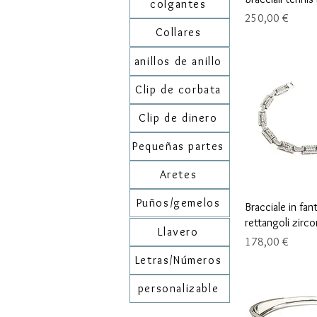
colgantes
Precio
250,00 €
Collares
anillos de anillo
Clip de corbata
Clip de dinero
Pequeñas partes
Aretes
Puños/gemelos
Vista r
Bracciale in fan
rettangoli zirco
Llavero
Precio
178,00 €
Letras/Números
personalizable