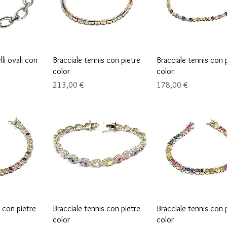
ápida
Vista rápida
Vista rápida
lli ovali con
Bracciale tennis con pietre
Bracciale tennis con 
color
color
Precio
Precio
213,00 €
178,00 €
ápida
Vista rápida
Vista rápida
s con pietre
Bracciale tennis con pietre
Bracciale tennis con 
color
color