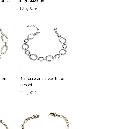
lorate
in gradazione
Precio
178,00 €
Vista rápida
 con
Bracciale anelli vuoti con
zirconi
Precio
213,00 €