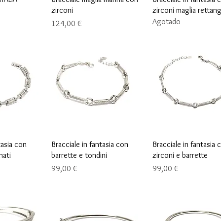
zirconi
zirconi maglia rettan
Agotado
Precio
124,00 €
ápida
Vista rápida
Vista rápida
tasia con
Bracciale in fantasia con
Bracciale in fantasia 
nati
barrette e tondini
zirconi e barrette
Precio
Precio
99,00 €
99,00 €