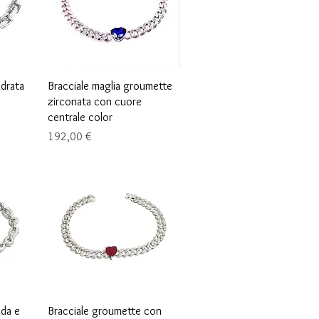
Vista rápida
adrata
Bracciale maglia groumette
zirconata con cuore
centrale color
Precio
192,00 €
Vista rápida
nda e
Bracciale groumette con