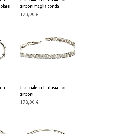
golare
zirconi maglia tonda
Precio
178,00 €
Vista rápida
con
Bracciale in fantasia con
zirconi
Precio
178,00 €