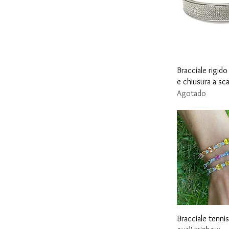
Vista r
Bracciale rigido
e chiusura a sc
Agotado
Vista r
Bracciale tenni