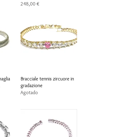
Precio
248,00 €
Vista rápida
maglia
Bracciale tennis zircuore in
i
gradazione
Agotado