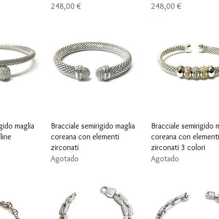
Precio
Precio
248,00 €
248,00 €
ápida
Vista rápida
Vista rápida
gido maglia
Bracciale semirigido maglia
Bracciale semirigido 
line
coreana con elementi
coreana con element
zirconati
zirconati 3 colori
Agotado
Agotado