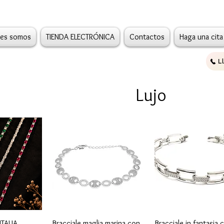
es somos
TIENDA ELECTRÓNICA
Contactos
Haga una cita
L
Lujo
ápida
Vista rápida
Vista rápida
ITALIA
Bracciale maglia marina con
Bracciale in fantasia 