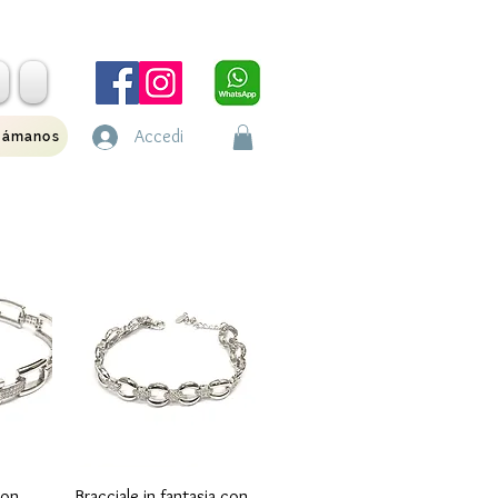
Accedi
lámanos
Vista rápida
con
Bracciale in fantasia con