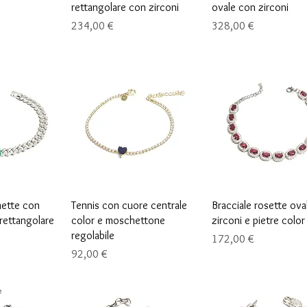
rettangolare con zirconi
ovale con zirconi
Precio
Precio
234,00 €
328,00 €
ápida
Vista rápida
Vista rápida
mette con
Tennis con cuore centrale
Bracciale rosette ova
 rettangolare
color e moschettone
zirconi e pietre color
regolabile
Precio
172,00 €
Precio
92,00 €