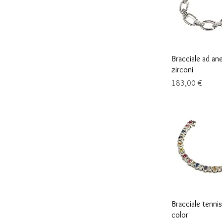
Vista r
Bracciale ad ane
zirconi
Precio
183,00 €
Vista r
Bracciale tenni
color