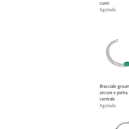
cuori
Agotado
Vista r
Bracciale grou
zirconi e pietra
centrale
Agotado