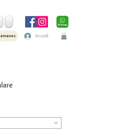
Accedi
lámanos
alare