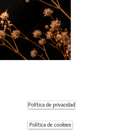
Orecchini maglia marina
Precio
95,00 €
Política de privacidad
Política de cookies