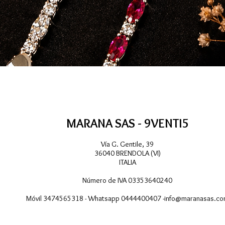
Vista rápida
MARANA SAS - 9VENTI5
Vía G. Gentile, 39
36040 BRENDOLA (VI)
ITALIA
Número de IVA 03353640240
Móvil 3474565318 - Whatsapp 0444400407 -
info@maranasas.c