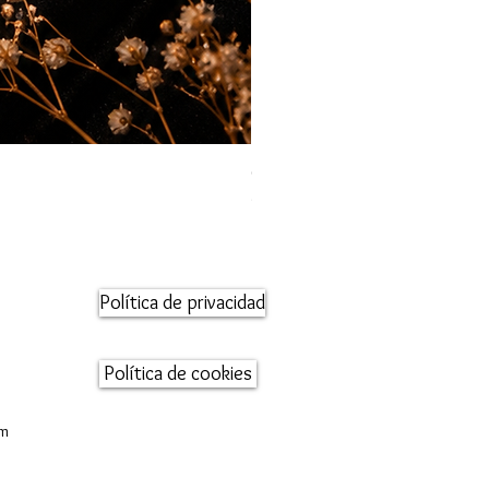
Orecchini maglia marina
Precio
95,00 €
Política de privacidad
Política de cookies
om