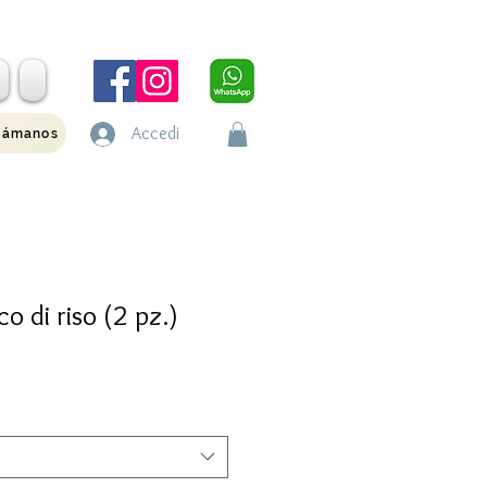
Accedi
lámanos
o di riso (2 pz.)