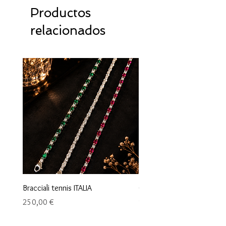
Productos
relacionados
Bracciali tennis ITALIA
Orecchini maglia marina
Precio
Precio
250,00 €
95,00 €