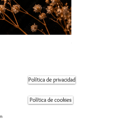
Orecchini maglia marina
Precio
95,00 €
Política de privacidad
Política de cookies
om