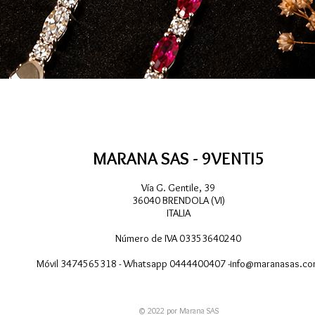
Vista rápida
MARANA SAS - 9VENTI5
Vía G. Gentile, 39
36040 BRENDOLA (VI)
ITALIA
Número de IVA 03353640240
Móvil 3474565318 - Whatsapp 0444400407 -
info@maranasas.c
© 2022 por Marana SAS