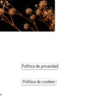
Orecchini maglia marina
Precio
95,00 €
Política de privacidad
Política de cookies
om