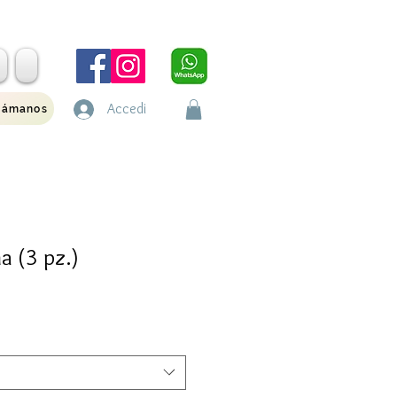
Accedi
lámanos
a (3 pz.)