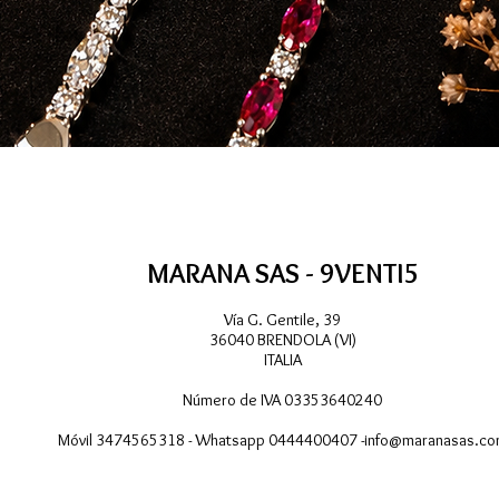
Vista rápida
MARANA SAS - 9VENTI5
Vía G. Gentile, 39
36040 BRENDOLA (VI)
ITALIA
Número de IVA 03353640240
Móvil 3474565318 - Whatsapp 0444400407 -
info@maranasas.c