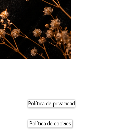
Orecchini maglia marina
Precio
95,00 €
Política de privacidad
Política de cookies