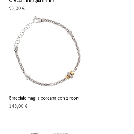
Orecchini maglia marina
Prix
95,00 €
Bracciale maglia coreana con zirconi
Prix
143,00 €