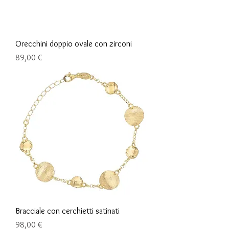
Orecchini doppio ovale con zirconi
Prix
89,00 €
Bracciale con cerchietti satinati
Prix
98,00 €