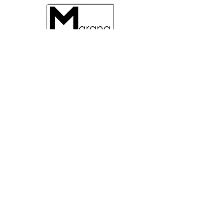
MARANA SAS - 9VENTI5
Via G. Gentile, 39
36040 BRENDOLA (VI)
ITALIE
Numéro de TVA 03353640240
Mobile
3474565318
- WhatsApp
0444400407
-
info@maranasas.com
Politique de confidentialité
Politique relative aux cookies