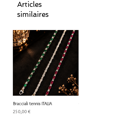
Articles
similaires
Bracciali tennis ITALIA
Orecchini maglia marina
Prix
Prix
250,00 €
95,00 €