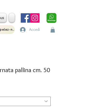
ous
Accedi
Appelez-nous
ernata pallina cm. 50