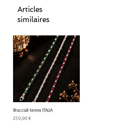
Articles
similaires
Bracciali tennis ITALIA
Orecchini maglia marina
Prix
Prix
250,00 €
95,00 €