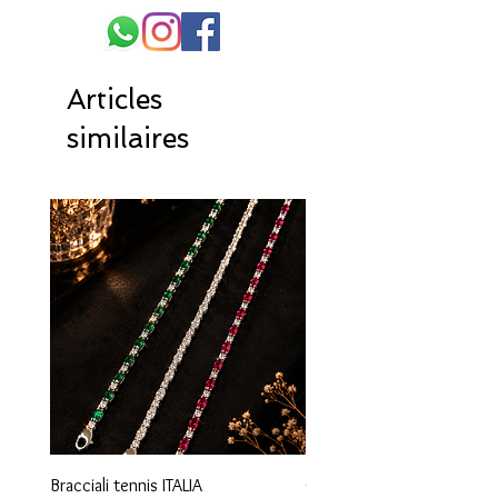
Articles
similaires
Bracciali tennis ITALIA
Orecchini maglia marina