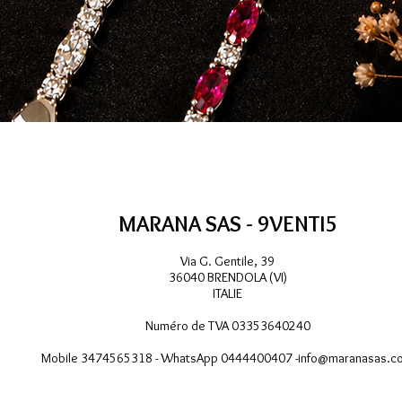
Aperçu rapide
MARANA SAS - 9VENTI5
Via G. Gentile, 39
36040 BRENDOLA (VI)
ITALIE
Numéro de TVA 03353640240
Mobile 3474565318 - WhatsApp 0444400407 -
info@maranasas.c