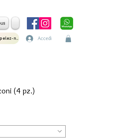
ous
Accedi
Appelez-nous
coni (4 pz.)