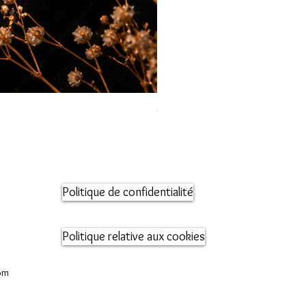
Orecchini maglia marina
Prix
95,00 €
Politique de confidentialité
Politique relative aux cookies
om