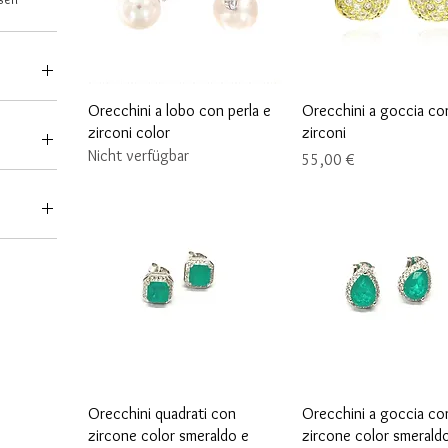
Schnellansicht
Schnellansicht
Orecchini a lobo con perla e
Orecchini a goccia co
145 €
zirconi color
zirconi
Nicht verfügbar
Preis
55,00 €
Schnellansicht
Schnellansicht
Orecchini quadrati con
Orecchini a goccia co
zircone color smeraldo e
zircone color smerald