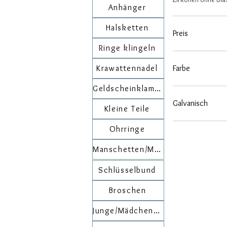
Anhänger
Halsketten
Preis
Ringe klingeln
20 €
Farbe
Krawattennadel
Geldscheinklammer
Galvanisch
Kleine Teile
Gelb
Ohrringe
Rhodium
Rose
Manschetten/Manschettenknöpfe
Schwarz
Schlüsselbund
Broschen
Junge/Mädchen-Linie