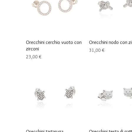
Schnellansicht
Schnellansicht
Orecchini cerchio vuoto con
Orecchini nodo con zi
zirconi
Preis
31,00 €
Preis
23,00 €
Schnellansicht
Schnellansicht
Orecchini tartaruga
Orecchini testa di gat