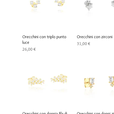
Schnellansicht
Schnellansicht
Orecchini con triplo punto
Orecchini con zirconi
luce
Preis
31,00 €
Preis
26,00 €
Schnellansicht
Schnellansicht
Orecchini con doppia fila di
Orecchini con doppi z