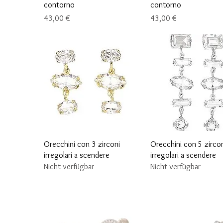
contorno
contorno
Preis
Preis
43,00 €
43,00 €
Schnellansicht
Schnellansicht
Orecchini con 3 zirconi
Orecchini con 5 zirco
irregolari a scendere
irregolari a scendere
Nicht verfügbar
Nicht verfügbar