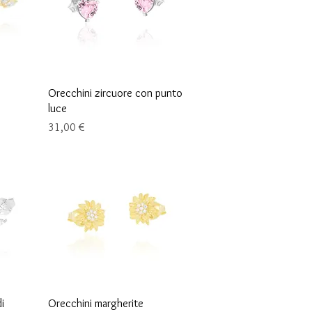
Schnellansicht
e
Orecchini zircuore con punto
luce
Preis
31,00 €
Schnellansicht
i
Orecchini margherite