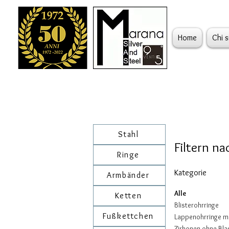
Home
Chi 
Stahl
Filtern na
Ringe
Kategorie
Armbänder
Alle
Ketten
Blisterohrringe
Fußkettchen
Lappenohrringe m
Zirkonen ohne Bla