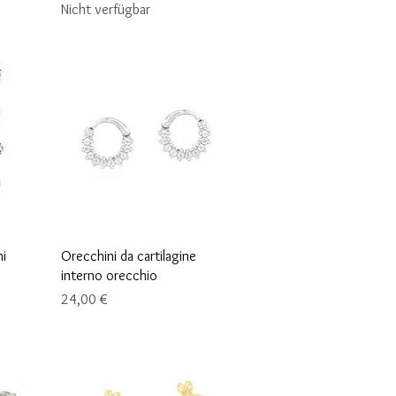
Nicht verfügbar
Schnellansicht
ni
Orecchini da cartilagine
interno orecchio
Preis
24,00 €