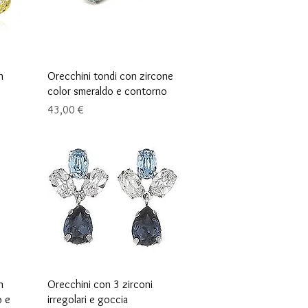
Schnellansicht
n
Orecchini tondi con zircone
color smeraldo e contorno
Preis
43,00 €
Schnellansicht
n
Orecchini con 3 zirconi
o e
irregolari e goccia