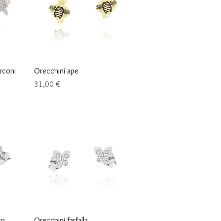
Schnellansicht
rconi
Orecchini ape
Preis
31,00 €
Schnellansicht
to
Orecchini farfalla