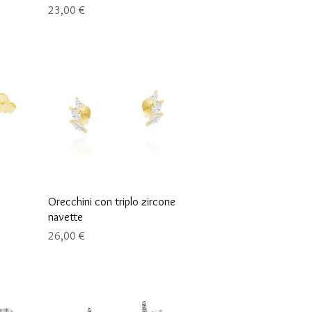
Preis
23,00 €
Schnellansicht
Orecchini con triplo zircone
navette
Preis
26,00 €