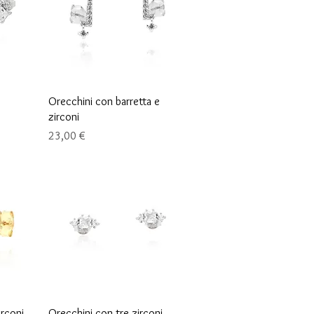
Schnellansicht
Orecchini con barretta e
zirconi
Preis
23,00 €
Schnellansicht
irconi
Orecchini con tre zirconi