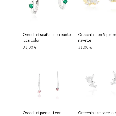
Schnellansicht
Schnellansicht
Orecchini scattini con punto
Orecchini con 5 pietr
luce color
navette
Preis
Preis
31,00 €
31,00 €
Schnellansicht
Schnellansicht
Orecchini passanti con
Orecchini ramoscello d