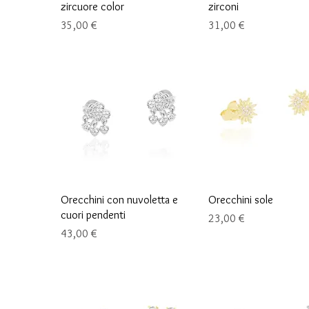
zircuore color
zirconi
Preis
Preis
35,00 €
31,00 €
Schnellansicht
Schnellansicht
Orecchini con nuvoletta e
Orecchini sole
cuori pendenti
Preis
23,00 €
Preis
43,00 €