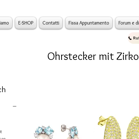
siamo
E-SHOP
Contatti
Fissa Appuntamento
Forum e d
Ohrstecker mit Zirk
ch
it
sen