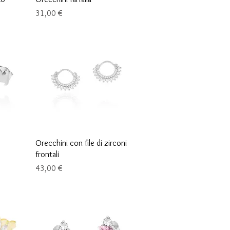
Preis
31,00 €
Schnellansicht
Orecchini con file di zirconi
frontali
Preis
43,00 €