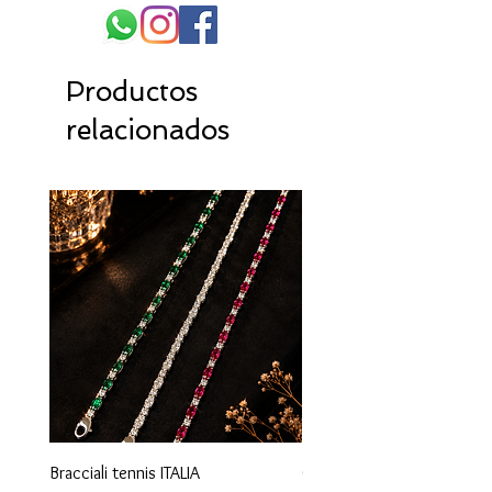
Productos
relacionados
Bracciali tennis ITALIA
Orecchini maglia marina