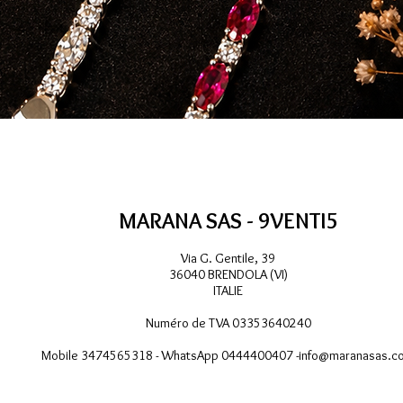
Aperçu rapide
MARANA SAS - 9VENTI5
Via G. Gentile, 39
36040 BRENDOLA (VI)
ITALIE
Numéro de TVA 03353640240
Mobile 3474565318 - WhatsApp 0444400407 -
info@maranasas.c