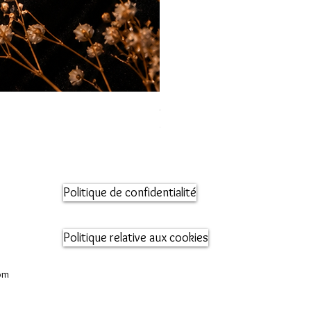
Orecchini maglia marina
Prix
95,00 €
Politique de confidentialité
Politique relative aux cookies
om