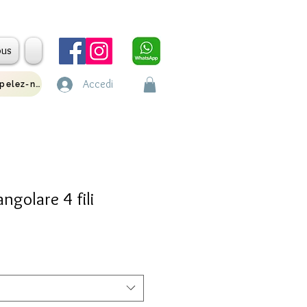
ous
Accedi
Appelez-nous
ngolare 4 fili