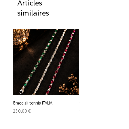
Articles
similaires
Bracciali tennis ITALIA
Orecchini maglia marina
Prix
Prix
250,00 €
95,00 €