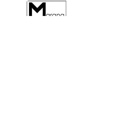
MARANA SAS - 9VENTI5
Via G. Gentile, 39
36040 BRENDOLA (VI)
ITALIE
Numéro de TVA 03353640240
Mobile
3474565318
- WhatsApp
0444400407
-
info@maranasas.com
Politique de confidentialité
Politique relative aux cookies