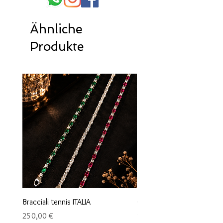
Ähnliche
Produkte
Bracciali tennis ITALIA
Orecchini maglia marina
Preis
Preis
250,00 €
95,00 €