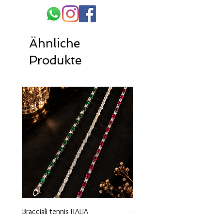
Ähnliche
Produkte
Bracciali tennis ITALIA
Orecchini maglia marina