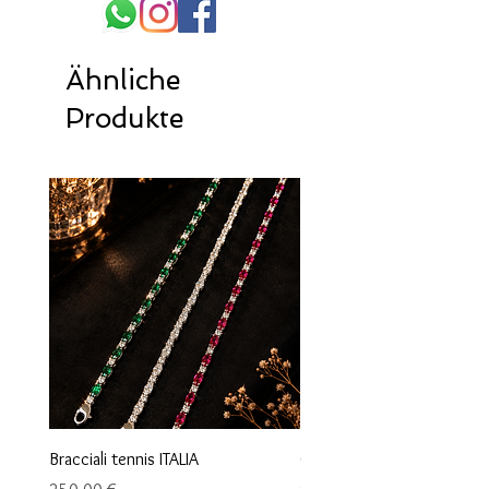
Ähnliche
Produkte
Bracciali tennis ITALIA
Orecchini maglia marina
Preis
Preis