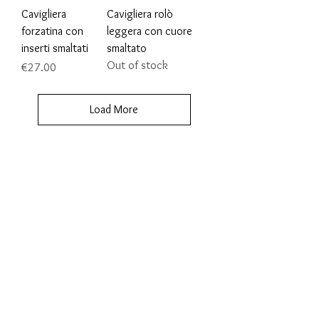
Cavigliera
Cavigliera rolò
forzatina con
leggera con cuore
inserti smaltati
smaltato
Out of stock
Price
€27.00
Load More
MARANA SAS - 9VENTI5
Via G. Gentile, 39
36040 BRENDOLA (VI)
ITALY