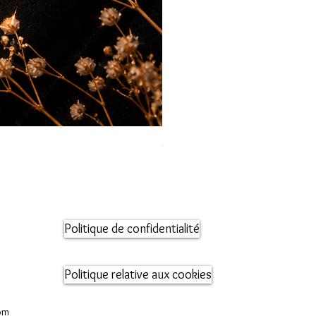
Orecchini maglia marina
Prix
95,00 €
Politique de confidentialité
Politique relative aux cookies
om