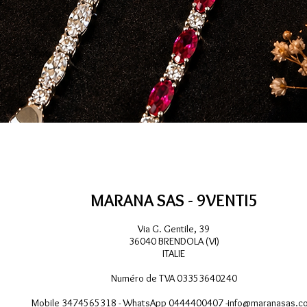
Aperçu rapide
MARANA SAS - 9VENTI5
Via G. Gentile, 39
36040 BRENDOLA (VI)
ITALIE
Numéro de TVA 03353640240
Mobile 3474565318 - WhatsApp 0444400407 -
info@maranasas.c